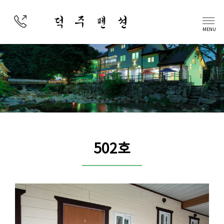
덕 주 펜 션
MENU
502호