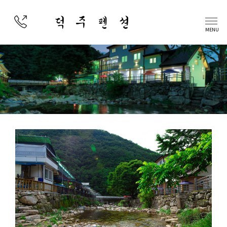
덕 주 펜 션
MENU