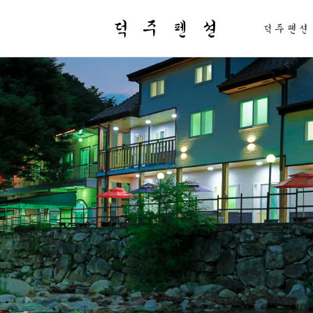
덕 주 펜 션
덕주펜션